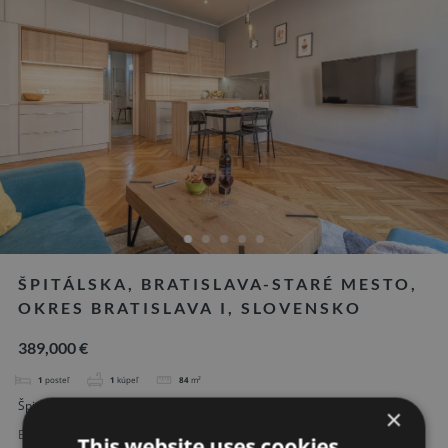
ŠPITÁLSKA, BRATISLAVA-STARÉ MESTO,
OKRES BRATISLAVA I, SLOVENSKO
389,000 €
1
posteľ
1
kúpeľ
84
m²
Špitálska, Bratislava-Staré Mesto, okres Bratislava I, Slovensko
×
Byt
Predané
This website uses cookies