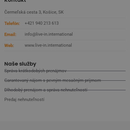
Čermeľská cesta 3, Košice, SK
+421 940 213 613
Telefón:
info@live-in.international
Email:
www.live-in.international
Web:
Naše služby
Správa krátkodobých prenájmov
Garantovaný nájom s pevným mesačným príjmom
Dlhodobý prenájom a správa nehnuteľností
Predaj nehnuteľností