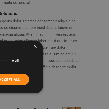
ommodo consequat.
Solutions
 ipsum dolor sit amet, consectetur adipisicing
 sed do eiusmod tempor incididunt ut labore et
e magna aliqua. Ut enim ad minim veniam, quis
d exercitation ullamco laboris nisi ut aliquip ex
×
mmodo consequat. Duis aute irure dolor in
enderit in voluptate velit esse cillum dolore eu
nsent to all
 nulla pariatur. Excepteur sint occaecat cupidatat
oident, sunt in culpa qui officia deserunt mollit
id est laborum.
ACCEPT ALL