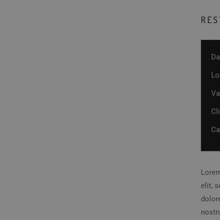
RES
Da
Lo
Va
Cl
Ca
Lorem
elit,
dolor
nostru