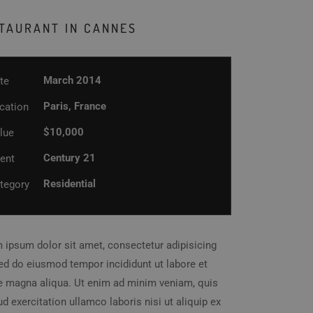
TAURANT IN CANNES
March 2014
te
Paris, France
cation
$10,000
lue
Century 21
ient
Residential
tegory
 ipsum dolor sit amet, consectetur adipisicing
 sed do eiusmod tempor incididunt ut labore et
e magna aliqua. Ut enim ad minim veniam, quis
d exercitation ullamco laboris nisi ut aliquip ex