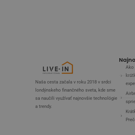
Najno
Ako 
krát
Naša cesta začala v roku 2018 v srdci
expe
londýnskeho finančného sveta, kde sme
Airb
sa naučili využívať najnovšie technológie
spri
a trendy.
Krát
Preč