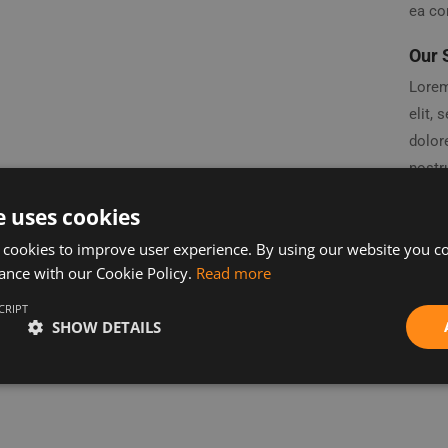
ea c
Our 
Lorem
elit,
dolor
nostru
ea co
e uses cookies
repreh
 cookies to improve user experience. By using our website you co
fugiat
ance with our Cookie Policy.
Read more
non pr
anim 
CRIPT
SHOW DETAILS