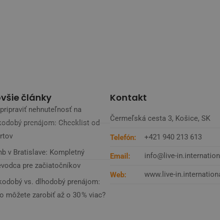
všie články
Kontakt
pripraviť nehnuteľnosť na
Čermeľská cesta 3, Košice, SK
kodobý prenájom: Checklist od
rtov
+421 940 213 613
Telefón:
nb v Bratislave: Kompletný
info@live-in.internation
Email:
evodca pre začiatočníkov
www.live-in.internation
Web:
kodobý vs. dlhodobý prenájom:
o môžete zarobiť až o 30 % viac?