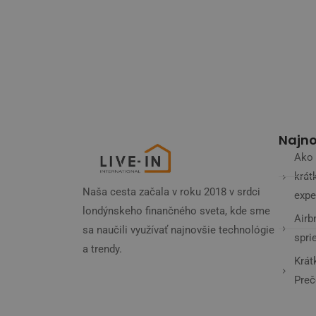
Najno
Ako 
krát
Naša cesta začala v roku 2018 v srdci
expe
londýnskeho finančného sveta, kde sme
Airb
sa naučili využívať najnovšie technológie
spri
a trendy.
Krát
Preč