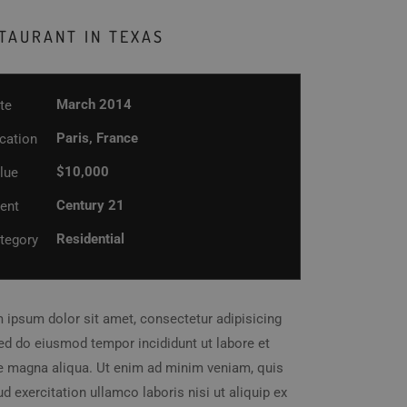
TAURANT IN TEXAS
March 2014
te
Paris, France
cation
$10,000
lue
Century 21
ient
Residential
tegory
 ipsum dolor sit amet, consectetur adipisicing
 sed do eiusmod tempor incididunt ut labore et
e magna aliqua. Ut enim ad minim veniam, quis
d exercitation ullamco laboris nisi ut aliquip ex