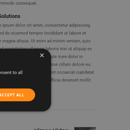
ommodo consequat.
Solutions
 ipsum dolor sit amet, consectetur adipisicing
 sed do eiusmod tempor incididunt ut labore et
e magna aliqua. Ut enim ad minim veniam, quis
d exercitation ullamco laboris nisi ut aliquip ex
×
mmodo consequat. Duis aute irure dolor in
enderit in voluptate velit esse cillum dolore eu
nsent to all
 nulla pariatur. Excepteur sint occaecat cupidatat
oident, sunt in culpa qui officia deserunt mollit
id est laborum.
ACCEPT ALL