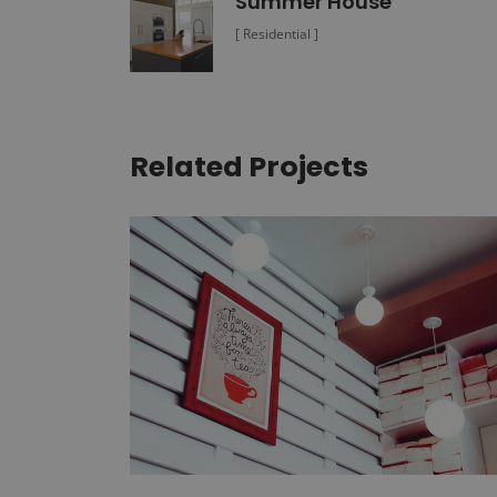
Summer House
[ Residential ]
Related Projects