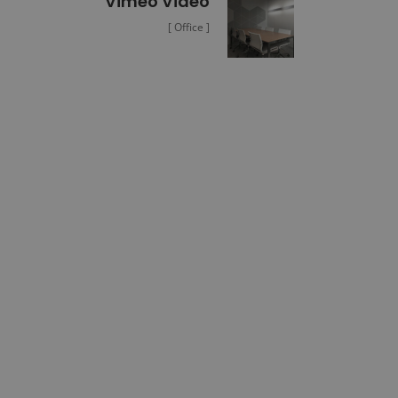
Vimeo Video
[ Office ]