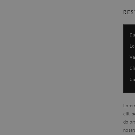
RES
Da
Lo
Va
Cl
Ca
Lorem
elit,
dolor
nostru