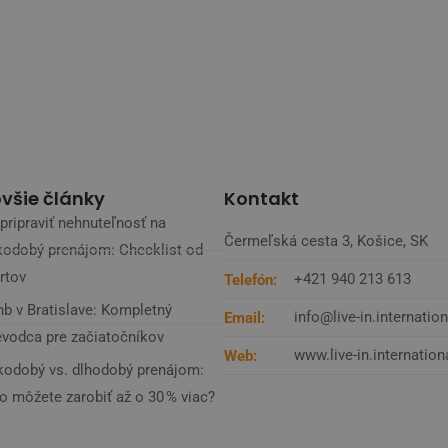
všie články
Kontakt
pripraviť nehnuteľnosť na
Čermeľská cesta 3, Košice, SK
kodobý prenájom: Checklist od
rtov
+421 940 213 613
Telefón:
nb v Bratislave: Kompletný
info@live-in.internation
Email:
evodca pre začiatočníkov
www.live-in.internation
Web:
kodobý vs. dlhodobý prenájom:
o môžete zarobiť až o 30 % viac?