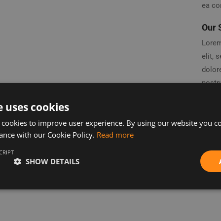
ea c
Our 
Lorem
elit,
dolor
nostru
ea co
e uses cookies
repreh
 cookies to improve user experience. By using our website you co
fugiat
ance with our Cookie Policy.
Read more
non pr
anim 
CRIPT
SHOW DETAILS